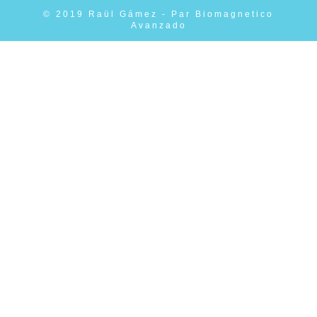
© 2019 Raül Gámez - Par Biomagnetico
Avanzado