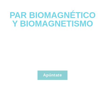
CURSOS
PAR BIOMAGNÉTICO
Y BIOMAGNETISMO
Aprende a equilibrar el cuerpo tanto
físicamente como emocionalmente,
para recuperar la salud de manera
natural
Apúntate