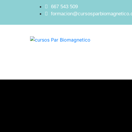
667 543 509
formacion@cursosparbiomagnetico